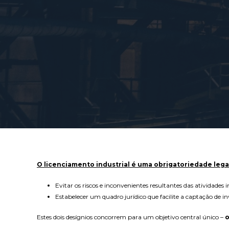
O licenciamento industrial é uma obrigatoriedade lega
Evitar os riscos e inconvenientes resultantes das atividades
Estabelecer um quadro jurídico que facilite a captação de i
Estes dois desígnios concorrem para um objetivo central único –
o