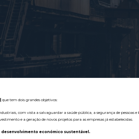
l
que tem dois grandes objetivos:
 industriais, com vista a salvaguardar a saúde pública, a segurança de pessoas 
nvestimento e a geração de novos projetos para as empresas já estabelecidas.
 desenvolvimento económico sustentável.