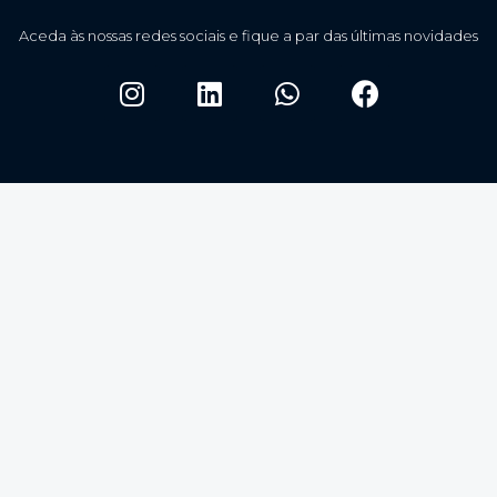
Aceda às nossas redes sociais e fique a par das últimas novidades
geral@delfus.pt
| 224 152 109
(chamada para a rede fixa nacional)
Auditorias e consultoria de excelência.
Política de Privacidade