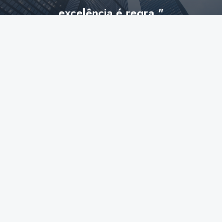
excelência é regra."
Steve Jobs
FALE CONNOSCO
Aceda às nossas redes sociais e fique a par das últimas novidades